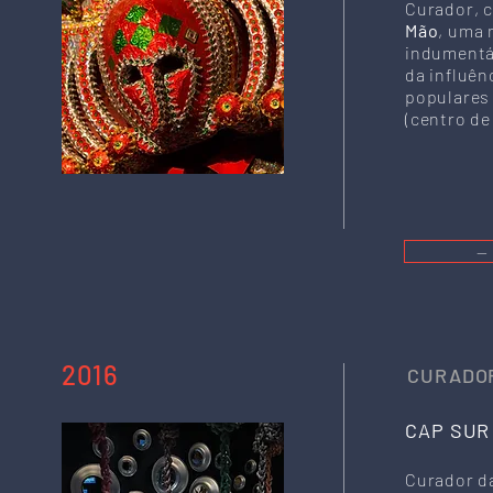
Curador, 
Mão
, uma 
indumentá
da influên
populares 
(centro de
—
2016
CURADOR
CAP SUR
Curador d