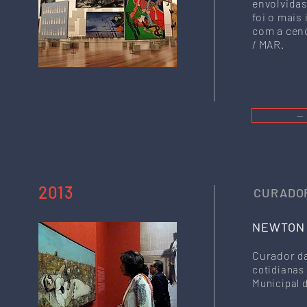
envolvidas
foi o mais
com a cen
/ MAR.
—
2013
CURADOR
NEWTON
Curador
d
cotidianas 
Municipal d