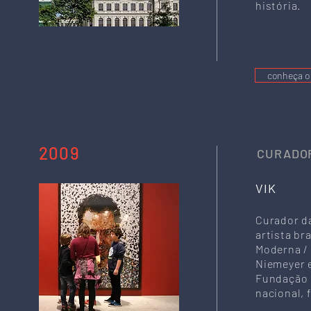
história.
conheça o 
2009
CURADOR
VIK
Curador da
artista br
Moderna / 
Niemeyer e
Fundação 
nacional, 