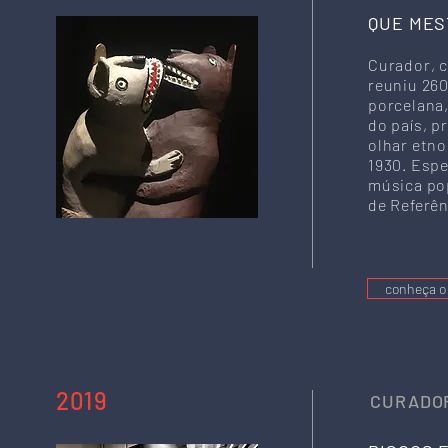
QUE MES
Curador, c
reuniu 260
porcelana,
do país, p
olhar etno
1930. Esp
música pop
de Referên
conheça o 
2019
CURADOR