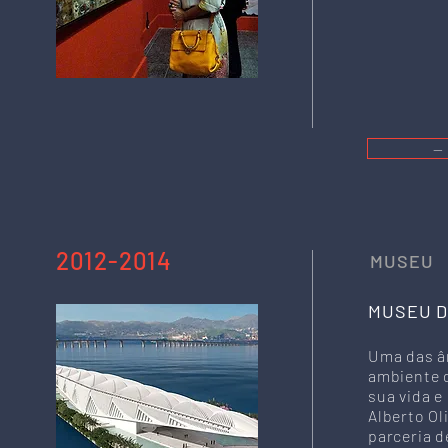
—
2012-2014
MUSEU
MUSEU 
Uma das â
ambiente d
sua vida e
Alberto Ol
parceria d