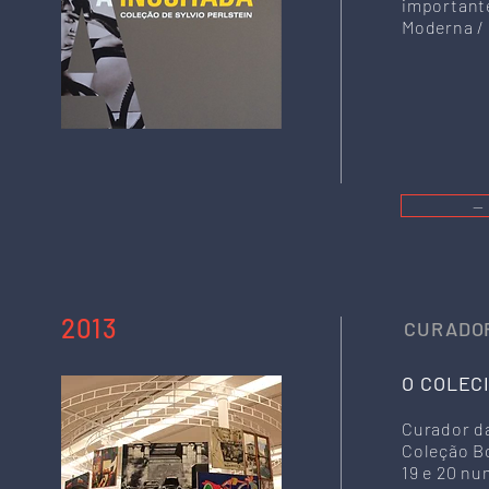
important
Moderna / 
—
2013
CURADOR
O COLEC
Curador d
Coleção Bo
19 e 20 nu