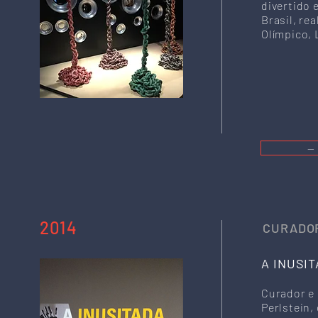
divertido 
Brasil, re
Olímpico, 
—
2014
CURADOR
A INUSI
Curador e 
Perlstein,