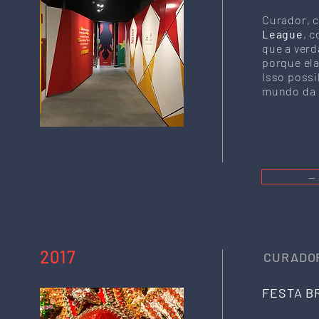
Curador, 
League
, 
que a ver
porque ela
Isso possi
mundo da 
—
2017
CURADOR
FESTA B