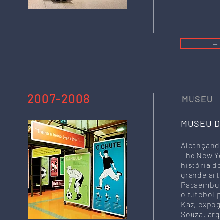
—
2007-2008
MUSEU
MUSEU D
Alcançand
The New Y
história d
grande art
Pacaembu, 
o futebol 
Kaz, expog
Souza, ar