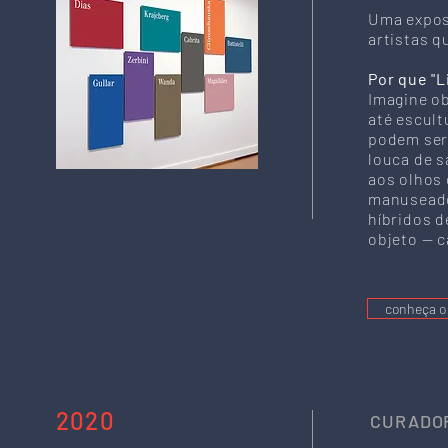
Uma exposi
artistas q
Por que "L
Imagine ob
até escult
podem ser
louca de s
aos olhos
manuseado
híbridos d
objeto — c
conheça o 
2020
CURADOR