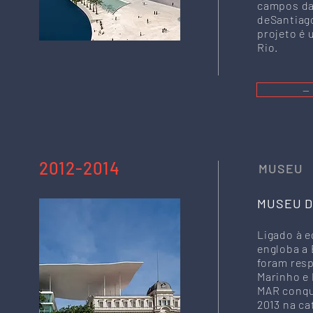
campos da 
deSantiago
projeto é 
Rio.
—
2012-2014
MUSEU
MUSEU D
Ligado à e
engloba a 
foram resp
Marinho e 
MAR conqui
2013 na ca