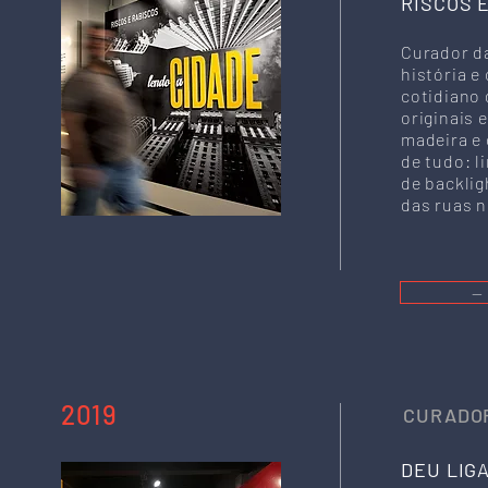
RISCOS 
Curador d
história e
cotidiano 
originais 
madeira e 
de tudo: l
de backlig
das ruas n
—
2019
CURADOR
DEU LIG