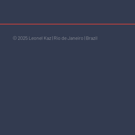
Sala Pa
Vista da sala na exposição "Livros e Arte",
© 2025 Leonel
Kaz | Rio de Janeiro | Brazil