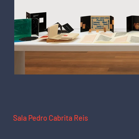
Sal
Vista da sala na exposição "Livros e Arte",
Sala Pedro Cabrita Reis