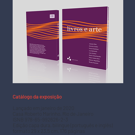
Catálogo da exposição
Lançado em janeiro de 2020
Casa Roberto Marinho,
Rio de Janeiro​
ISNB 978-65-992626-2-3
Edição capa dura, bilingue (português e inglês)
formato 29 x 23,5 cm,
176 páginas