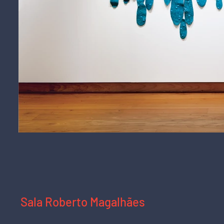
Sala
Vista da sala na exposição "Livros e Arte",
Sala Roberto Magalhães