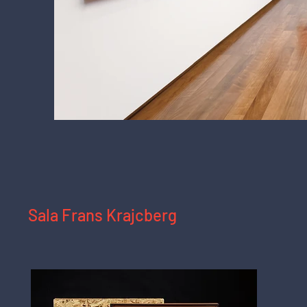
Sala 
Vista da sala na exposição "Livros e Arte",
Sala Frans Krajcberg