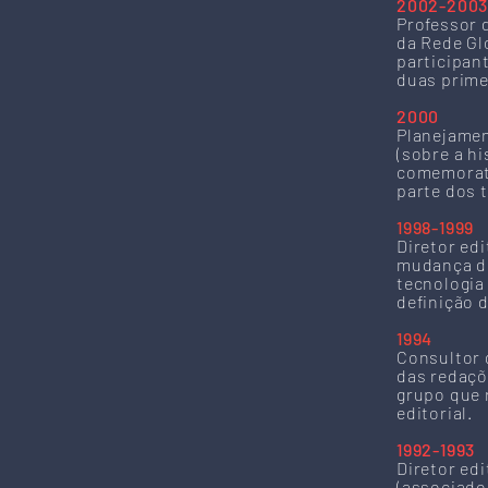
2002-200
Professor 
da Rede Gl
participant
duas prime
2000
Planejamen
(sobre a hi
comemorati
parte dos t
1998-1999
Diretor edi
mudança do
tecnologia
definição d
1994
Consultor d
das redaçõ
grupo que 
editorial.
1992-1993
Diretor edi
(associado