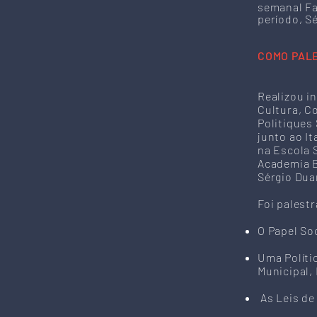
semanal Fa
período, S
COMO PAL
Realizou i
Cultura, Co
Politiques
junto ao It
na Escola 
Academia Br
Sérgio Dua
Foi palest
O Papel So
Uma Políti
Municipal, 
As Leis de 