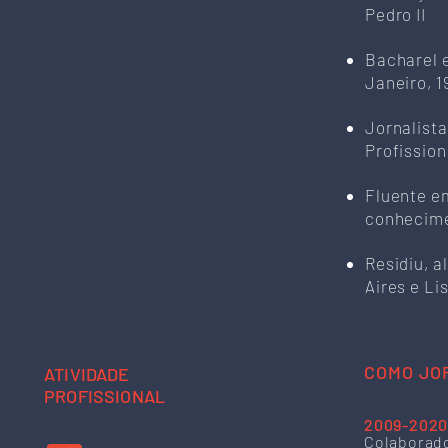
Pedro II
Bacharel e
Janeiro, 1
Jornalista
Profission
Fluente em
conhecime
Residiu, a
Aires e L
COMO JO
ATIVIDADE
PROFISSIONAL
2009-202
Colaborado