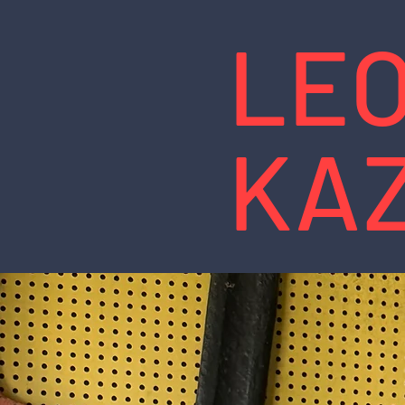
LE
KA